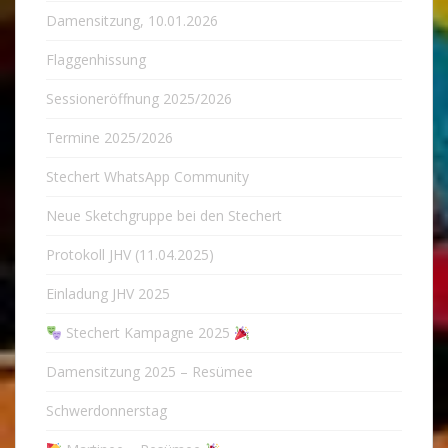
Damensitzung, 10.01.2026
Flaggenhissung
Sessioneröffnung 2025/2026
Termine 2025/2026
Stechert WhatsApp Community
Neue Sketchgruppe bei den Stechert
Protokoll JHV (11.04.2025)
Einladung JHV 2025
Stechert Kampagne 2025
Damensitzung 2025 – Resümee
Schwerdonnerstag