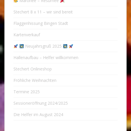
Martinee – Resümee
Stechert 8 x 11 – wir sind bereit
Flaggenhissung Bingen Stadt
Kartenverkauf
Neujahrsgruß 2025
Hallenaufbau – Helfer willkommen
Stechert Onlineshop
Fröhliche Weihnachten
Termine 2025
Sessioneröffnung 2024/2025
Die Helfer im August 2024