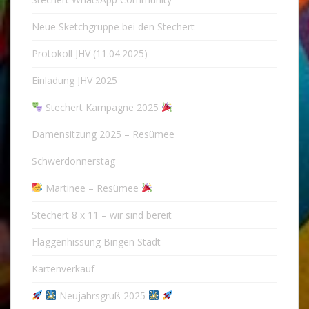
Neue Sketchgruppe bei den Stechert
Protokoll JHV (11.04.2025)
Einladung JHV 2025
Stechert Kampagne 2025
Damensitzung 2025 – Resümee
Schwerdonnerstag
Martinee – Resümee
Stechert 8 x 11 – wir sind bereit
Flaggenhissung Bingen Stadt
Kartenverkauf
Neujahrsgruß 2025