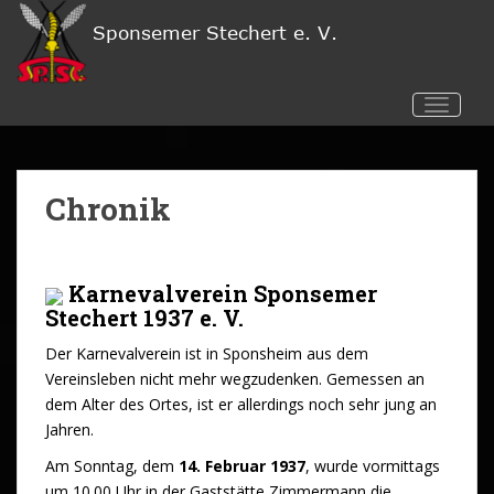
S
k
i
p
TOGGL
t
o
m
a
Chronik
i
n
c
Karnevalverein Sponsemer
o
Stechert 1937 e. V
.
n
t
Der Karnevalverein ist in Sponsheim aus dem
e
Vereinsleben nicht mehr wegzudenken. Gemessen an
n
dem Alter des Ortes, ist er allerdings noch sehr jung an
t
Jahren.
Am Sonntag, dem
14. Februar 1937
, wurde vormittags
um 10.00 Uhr in der Gaststätte Zimmermann die