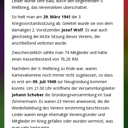
Leider wurde sehr bald, durch den beginnenden II.
Weltkrieg, das Vereinsleben überschattet.
So hielt man am
29. März 1941
die 3.
Kriegsvorstandssitzung ab. Geleitet wurde sie von dem
damaligen 2. Vorsitzenden
Josef Wolf
. Es war auch
gleichzeitig die letzte Sitzung dieses Vereins, der
anschließend verboten wurde.
Zwischenzeitlich zählte man 74 Mitglieder und hatte
einen Kassenbestand von 76,26 RM.
Nachdem der II. Weltkrieg zu Ende war, waren
Karnevalvereine noch immer nicht zugelassen, so dass
es erst am
09. Juli 1949
zur Neugründung kommen
konnte. Um 21.00 Uhr eröffnete der Versammlungsleiter
Johann Schober
die Gründungsversammlung im Saal
Zimmermann. Es waren 23 Herren anwesend, die die
Wiederbelebung des Vereins einstimmig beschlossen.
Leider waren einige ehemalige Vereinsgründer und
Mitglieder im Krieg gefallen oder wurden vermisst, was
man sehr bedauerte.