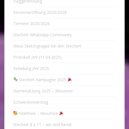
Flaggenhissung
Sessioneröffnung 2025/2026
Termine 2025/2026
Stechert WhatsApp Community
Neue Sketchgruppe bei den Stechert
Protokoll JHV (11.04.2025)
Einladung JHV 2025
Stechert Kampagne 2025
Damensitzung 2025 – Resümee
Schwerdonnerstag
Martinee – Resümee
Stechert 8 x 11 – wir sind bereit