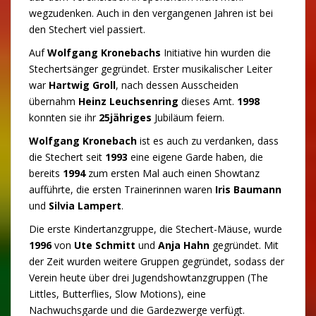
wegzudenken. Auch in den vergangenen Jahren ist bei
den Stechert viel passiert.
Auf
Wolfgang Kronebachs
Initiative hin wurden die
Stechertsänger gegründet. Erster musikalischer Leiter
war
Hartwig Groll
, nach dessen Ausscheiden
übernahm
Heinz Leuchsenring
dieses Amt.
1998
konnten sie ihr
25jähriges
Jubiläum feiern.
Wolfgang Kronebach
ist es auch zu verdanken, dass
die Stechert seit
1993
eine eigene Garde haben, die
bereits
1994
zum ersten Mal auch einen Showtanz
aufführte, die ersten Trainerinnen waren
Iris Baumann
und
Silvia Lampert
.
Die erste Kindertanzgruppe, die Stechert-Mäuse, wurde
1996
von
Ute Schmitt
und
Anja Hahn
gegründet. Mit
der Zeit wurden weitere Gruppen gegründet, sodass der
Verein heute über drei Jugendshowtanzgruppen (The
Littles, Butterflies, Slow Motions), eine
Nachwuchsgarde und die Gardezwerge verfügt.