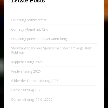
Letzte Posts
Einladung Sommerfest
Comedy Abend mit Ciro
Einladung Jahreshauptversammlung
Showtanzabend der Sponsemer Stechert begeistert
Publikum
Kappensitzung 2026
Kindersitzung 2026
Bilder der Damensitzung 2026
Damensitzung 2026
Damensitzung, 10.01.2026