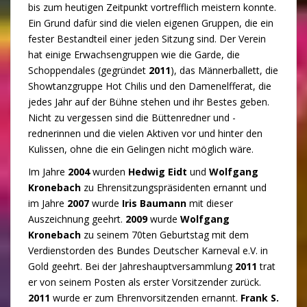
bis zum heutigen Zeitpunkt vortrefflich meistern konnte.
Ein Grund dafür sind die vielen eigenen Gruppen, die ein
fester Bestandteil einer jeden Sitzung sind. Der Verein
hat einige Erwachsengruppen wie die Garde, die
Schoppendales (gegründet
2011
), das Männerballett, die
Showtanzgruppe Hot Chilis und den Damenelfferat, die
jedes Jahr auf der Bühne stehen und ihr Bestes geben.
Nicht zu vergessen sind die Büttenredner und -
rednerinnen und die vielen Aktiven vor und hinter den
Kulissen, ohne die ein Gelingen nicht möglich wäre.
Im Jahre
2004
wurden
Hedwig Eidt
und
Wolfgang
Kronebach
zu Ehrensitzungspräsidenten ernannt und
im Jahre
2007
wurde
Iris Baumann
mit dieser
Auszeichnung geehrt.
2009
wurde
Wolfgang
Kronebach
zu seinem 70ten Geburtstag mit dem
Verdienstorden des Bundes Deutscher Karneval e.V. in
Gold geehrt. Bei der Jahreshauptversammlung
2011
trat
er von seinem Posten als erster Vorsitzender zurück.
2011
wurde er zum Ehrenvorsitzenden ernannt.
Frank S.