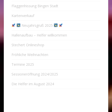
Flaggenhissung Bingen Stadt
Kartenverkauf
Neujahrsgruß 2025
Hallenaufbau – Helfer willkommen
Stechert Onlineshop
Fröhliche Weihnachten
Termine 2025
Sessioneröffnung 2024/2025
Die Helfer im August 2024