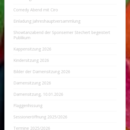
Comedy Abend mit Ciro
Einladung Jahreshauptversammlung
Showtanzabend der Sponsemer Stechert begeistert
Publikum
Kappensitzung 2026
Kindersitzung 2026
Bilder der Damensitzung 2026
Damensitzung 2026
Damensitzung, 10.01.2026
Flaggenhissung
Sessioneröffnung 2025/2026
Termine 2025/2026