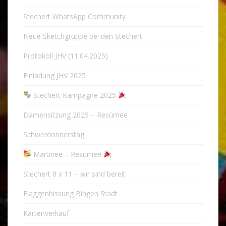
Stechert WhatsApp Community
Neue Sketchgruppe bei den Stechert
Protokoll JHV (11.04.2025)
Einladung JHV 2025
Stechert Kampagne 2025
Damensitzung 2025 – Resümee
Schwerdonnerstag
Martinee – Resümee
Stechert 8 x 11 – wir sind bereit
Flaggenhissung Bingen Stadt
Kartenverkauf