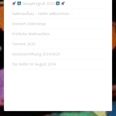
Neujahrsgruß 2025
Hallenaufbau – Helfer willkommen
Stechert Onlineshop
Fröhliche Weihnachten
Termine 2025
Sessioneröffnung 2024/2025
Die Helfer im August 2024