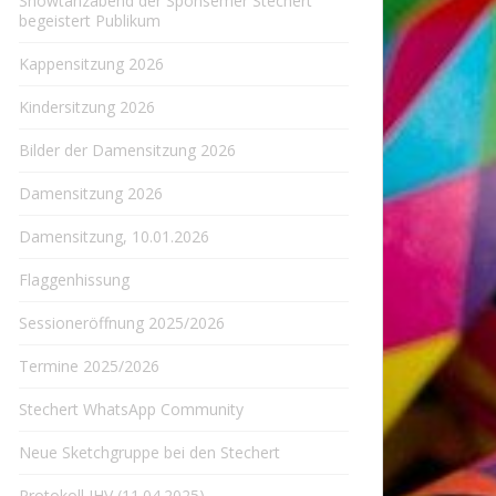
Showtanzabend der Sponsemer Stechert
begeistert Publikum
Kappensitzung 2026
Kindersitzung 2026
Bilder der Damensitzung 2026
Damensitzung 2026
Damensitzung, 10.01.2026
Flaggenhissung
Sessioneröffnung 2025/2026
Termine 2025/2026
Stechert WhatsApp Community
Neue Sketchgruppe bei den Stechert
Protokoll JHV (11.04.2025)