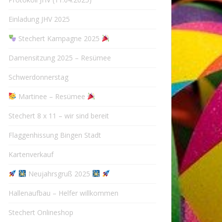
Einladung JHV 2025
Stechert Kampagne 2025
Damensitzung 2025 – Resümee
Schwerdonnerstag
Martinee – Resümee
Stechert 8 x 11 – wir sind bereit
Flaggenhissung Bingen Stadt
Kartenverkauf
Neujahrsgruß 2025
Hallenaufbau – Helfer willkommen
Stechert Onlineshop