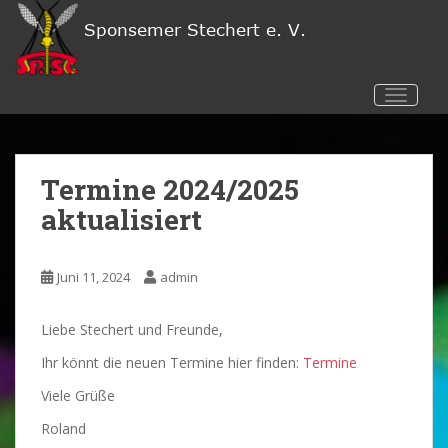
S
k
i
p
TOGGL
t
o
m
a
Termine 2024/2025
i
aktualisiert
n
c
o
Juni 11, 2024
admin
n
t
Liebe Stechert und Freunde,
e
n
Ihr könnt die neuen Termine hier finden:
Termine
t
Viele Grüße
Roland