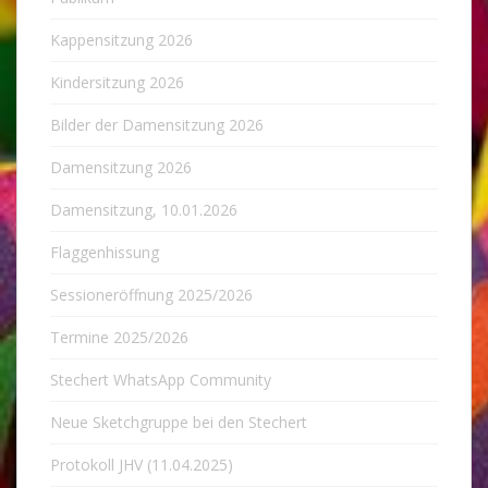
Kappensitzung 2026
Kindersitzung 2026
Bilder der Damensitzung 2026
Damensitzung 2026
Damensitzung, 10.01.2026
Flaggenhissung
Sessioneröffnung 2025/2026
Termine 2025/2026
Stechert WhatsApp Community
Neue Sketchgruppe bei den Stechert
Protokoll JHV (11.04.2025)