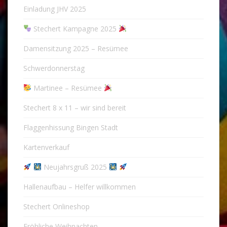
Einladung JHV 2025
Stechert Kampagne 2025
Damensitzung 2025 – Resümee
Schwerdonnerstag
Martinee – Resümee
Stechert 8 x 11 – wir sind bereit
Flaggenhissung Bingen Stadt
Kartenverkauf
Neujahrsgruß 2025
Hallenaufbau – Helfer willkommen
Stechert Onlineshop
Fröhliche Weihnachten