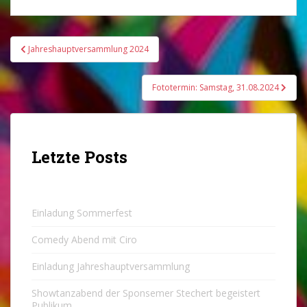
Beitragsnavigation
Jahreshauptversammlung 2024
Fototermin: Samstag, 31.08.2024
Letzte Posts
Einladung Sommerfest
Comedy Abend mit Ciro
Einladung Jahreshauptversammlung
Showtanzabend der Sponsemer Stechert begeistert
Publikum